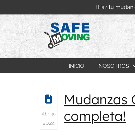
¡Haz tu mudanz
INICIO
NOSOTROS
Mudanzas C
completa!
Abr 30
2024